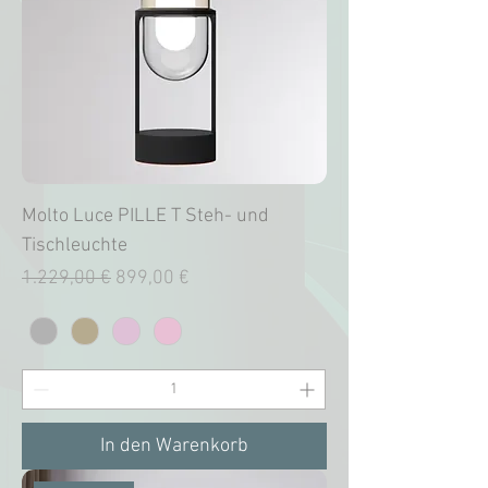
Molto Luce PILLE T Steh- und
Tischleuchte
Standardpreis
Sale-Preis
1.229,00 €
899,00 €
In den Warenkorb