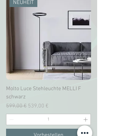
NEUHEIT
Molto Luce Stehleuchte MELLI F
schwarz
Standardpreis
Sale-Preis
599,00 €
539,00 €
Vorbestellen